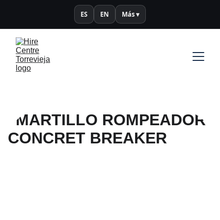
ES
EN
Más ▾