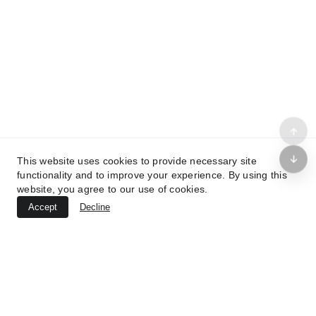
Aviso Legal
Política de Privacidad
Política de Cookies
Diseño y desarrollo web: 
Webtorrevieja.pro
© 2025.The hire centre All rights reserved 
This website uses cookies to provide necessary site
functionality and to improve your experience. By using this
website, you agree to our use of cookies.
Accept
Decline