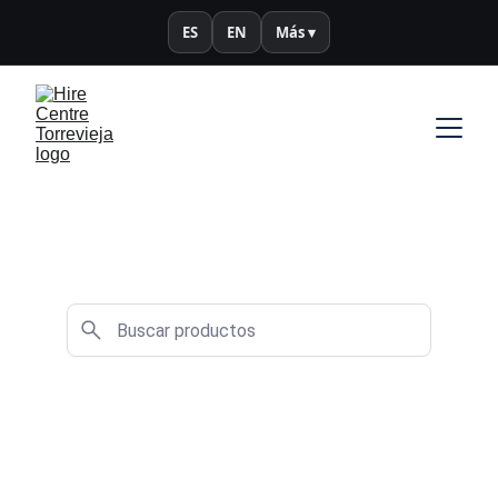
ES
EN
Más ▾
Busca aquí lo que necesitas 