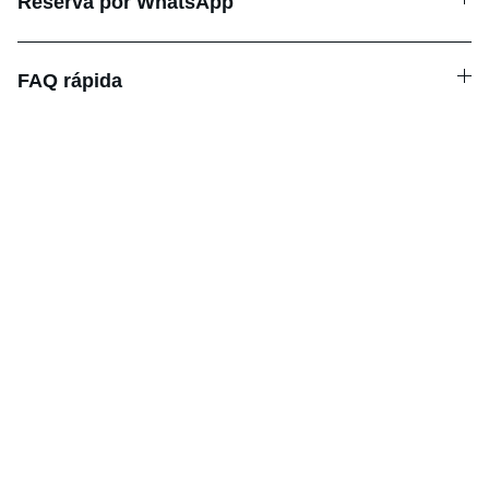
Reserva por WhatsApp
FAQ rápida
Horario
LUNES-VIERNES 8:00 - 14.00
Contacto
Llámanos o escríbenos por WhatsApp
+34 966 786 225
+34 659 167 047