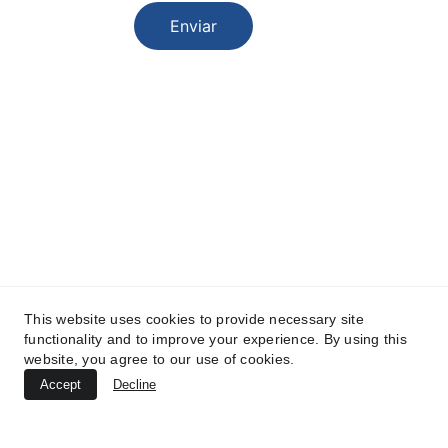
Enviar
Aviso Legal
Política de Privacidad
Política de Cookies
Diseño y desarrollo web: 
Webtorrevieja.pro
© 2025.The hire centre All rights reserved 
This website uses cookies to provide necessary site
functionality and to improve your experience. By using this
website, you agree to our use of cookies.
Accept
Decline