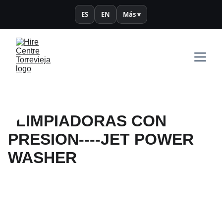
ES
EN
Más ▾