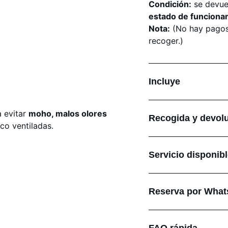
Condición:
se devuel
estado de funciona
Nota:
(No hay pagos o
recoger.)
Incluye
 evitar
moho, malos olores
Recogida y devol
co ventiladas.
Servicio disponibl
Reserva por Wha