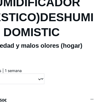
MIDIFICADOR
STICO)DESHUMI
R DOMISTIC
dad y malos olores (hogar)
as | 1 semana
 50€