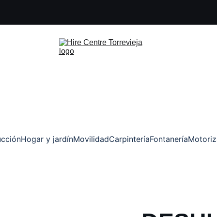
ucción
Hogar y jardín
Movilidad
Carpintería
Fontanería
Motori