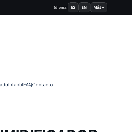
ES
EN
Más ▾
Idioma:
zado
Infantil
FAQ
Contacto