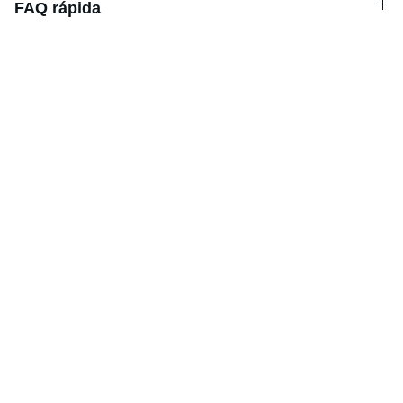
FAQ rápida
Horario
LUNES-VIERNES 8:00 - 14.00
Contacto
Llámanos o escríbenos por WhatsApp
+34 966 786 225
+34 659 167 047
EMAIL
thehirecentre@telefonica.net