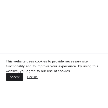
Aviso Legal
Política de Privacidad
Política de Cookies
Diseño y desarrollo web: 
Webtorrevieja.pro
© 2025.The hire centre All rights reserved 
This website uses cookies to provide necessary site
functionality and to improve your experience. By using this
website, you agree to our use of cookies.
Accept
Decline