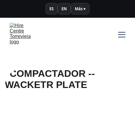
ES
EN
Más ▾