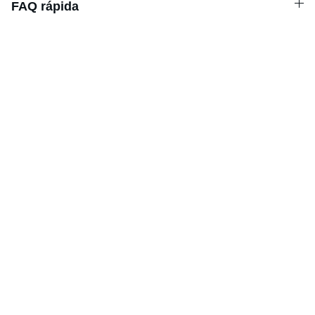
FAQ rápida
Horario
LUNES-VIERNES 8:00 - 14.00
Contacto
Llámanos o escríbenos por WhatsApp
+34 966 786 225
+34 659 167 047
EMAIL
thehirecentre@telefonica.net