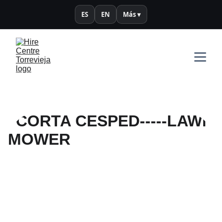
ES
EN
Más ▾