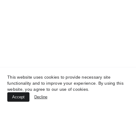
Aviso Legal
Política de Privacidad
Política de Cookies
Diseño y desarrollo web: 
Webtorrevieja.pro
© 2025.The hire centre All rights reserved 
This website uses cookies to provide necessary site
functionality and to improve your experience. By using this
website, you agree to our use of cookies.
Accept
Decline