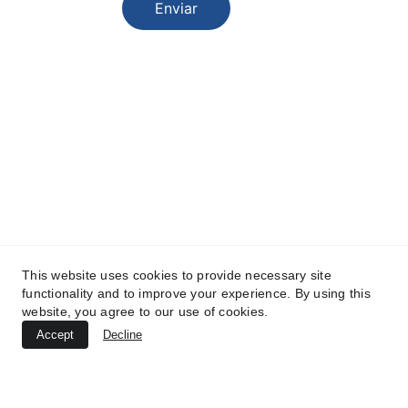
Enviar
Aviso Legal
Política de Privacidad
Política de Cookies
Diseño y desarrollo web: 
Webtorrevieja.pro
© 2025.The hire centre All rights reserved 
This website uses cookies to provide necessary site
functionality and to improve your experience. By using this
website, you agree to our use of cookies.
Accept
Decline