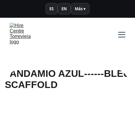
ES
EN
Más ▾