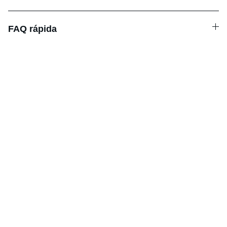
FAQ rápida
Horario
LUNES-VIERNES 8:00 - 14.00
Contacto
Llámanos o escríbenos por WhatsApp
+34 966 786 225
+34 659 167 047